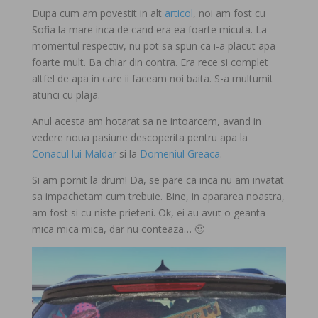
Dupa cum am povestit in alt
articol
, noi am fost cu
Sofia la mare inca de cand era ea foarte micuta. La
momentul respectiv, nu pot sa spun ca i-a placut apa
foarte mult. Ba chiar din contra. Era rece si complet
altfel de apa in care ii faceam noi baita. S-a multumit
atunci cu plaja.
Anul acesta am hotarat sa ne intoarcem, avand in
vedere noua pasiune descoperita pentru apa la
Conacul lui Maldar
si la
Domeniul Greaca
.
Si am pornit la drum! Da, se pare ca inca nu am invatat
sa impachetam cum trebuie. Bine, in apararea noastra,
am fost si cu niste prieteni. Ok, ei au avut o geanta
mica mica mica, dar nu conteaza… 🙂