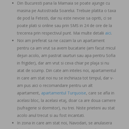
Din Bucuresti pana la Mamaia se poate ajunge cu
masina pe Autostrada Soarelui. Trebuie platita o taxa
de pod la Fetesti, dar nu este nevoie sa opriti, ci se
poate plati si online sau prin SMS in 24 de ore de la
trecerea prin respectivul punt. Mai multe detalii
aici
.
Noi am preferat sa ne cazam la un apartament
pentru ca am vrut sa avem bucatarie (am facut micul
dejun acolo, am pastrat iaurturi sau apa pentru Sofia
in frigider), dar am vrut si ceva chiar pe plaja si nu
atat de scump. Din cate am inteles noi, apartamentul
in care am stat noi nu se inchiriaza tot timpul, dar v-
am pus aici o recomandare pentru un alt
apartament,
apartamentul Turquoise
, care se afla in
acelasi bloc, la acelasi etaj, doar ca are doua camere
(sufragerie si dormitor), nu trei. Niste prieteni au stat
acolo anul trecut si au fost incantati.
In zona in care am stat noi, Navodari, se anulasera