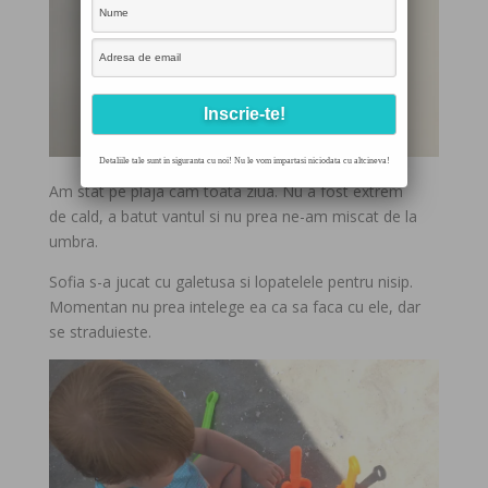
Detaliile tale sunt in siguranta cu noi! Nu le vom impartasi niciodata cu altcineva!
Am stat pe plaja cam toata ziua. Nu a fost extrem
de cald, a batut vantul si nu prea ne-am miscat de la
umbra.
Sofia s-a jucat cu galetusa si lopatelele pentru nisip.
Momentan nu prea intelege ea ca sa faca cu ele, dar
se straduieste.