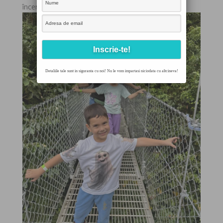
încercam să păstrăm echilibrul.
Detaliile tale sunt in siguranta cu noi! Nu le vom impartasi niciodata cu altcineva!