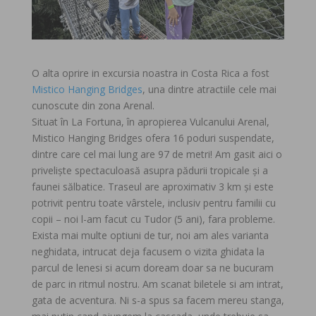
O alta oprire in excursia noastra in Costa Rica a fost
Mistico Hanging Bridges
, una dintre atractiile cele mai
cunoscute din zona Arenal.
Situat în La Fortuna, în apropierea Vulcanului Arenal,
Mistico Hanging Bridges ofera 16 poduri suspendate,
dintre care cel mai lung are 97 de metri! Am gasit aici o
priveliște spectaculoasă asupra pădurii tropicale și a
faunei sălbatice. Traseul are aproximativ 3 km și este
potrivit pentru toate vârstele, inclusiv pentru familii cu
copii – noi l-am facut cu Tudor (5 ani), fara probleme.
Exista mai multe optiuni de tur, noi am ales varianta
neghidata, intrucat deja facusem o vizita ghidata la
parcul de lenesi si acum doream doar sa ne bucuram
de parc in ritmul nostru. Am scanat biletele si am intrat,
gata de acventura. Ni s-a spus sa facem mereu stanga,