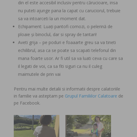
din el este accesibil inclusiv pentru cărucioare, insa
nu puteti ajunge pana la capat cu caruciorul, trebuie
sa va intoarceti la un moment dat.
Echipament: Luați pantofi comozi, o pelerină de
ploaie și binoclul, dar si spray de tantari!
Aveti grija – pe poduri e foaaarte greu sa va tineti
echilibrul, asa ca se poate sa scapati telefonul din
mana foarte usor. Ar fi util sa va luati ceva cu care sa
il legati de voi, ca sa fiti siguri ca nu il culeg
maimutele de prin vai
Pentru mai multe detalii si informatii despre calatoriile
in familie va asteptam pe
Grupul Familiilor Calatoare
de
pe Facebook.