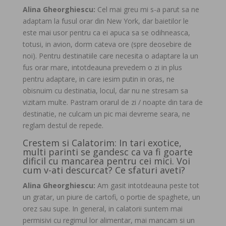
Alina Gheorghiescu:
Cel mai greu mi s-a parut sa ne
adaptam la fusul orar din New York, dar baietilor le
este mai usor pentru ca ei apuca sa se odihneasca,
totusi, in avion, dorm cateva ore (spre deosebire de
noi). Pentru destinatiile care necesita o adaptare la un
fus orar mare, intotdeauna prevedem o zi in plus
pentru adaptare, in care iesim putin in oras, ne
obisnuim cu destinatia, locul, dar nu ne stresam sa
vizitam multe. Pastram orarul de zi / noapte din tara de
destinatie, ne culcam un pic mai devreme seara, ne
reglam destul de repede.
Crestem si Calatorim: In tari exotice,
multi parinti se gandesc ca va fi goarte
dificil cu mancarea pentru cei mici. Voi
cum v-ati descurcat? Ce sfaturi aveti?
Alina Gheorghiescu:
Am gasit intotdeauna peste tot
un gratar, un piure de cartofi, o portie de spaghete, un
orez sau supe. In general, in calatorii suntem mai
permisivi cu regimul lor alimentar, mai mancam si un