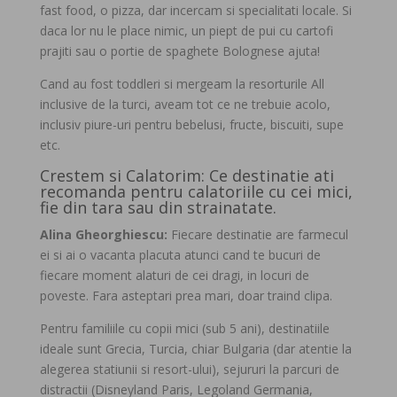
fast food, o pizza, dar incercam si specialitati locale. Si
daca lor nu le place nimic, un piept de pui cu cartofi
prajiti sau o portie de spaghete Bolognese ajuta!
Cand au fost toddleri si mergeam la resorturile All
inclusive de la turci, aveam tot ce ne trebuie acolo,
inclusiv piure-uri pentru bebelusi, fructe, biscuiti, supe
etc.
Crestem si Calatorim: Ce destinatie ati
recomanda pentru calatoriile cu cei mici,
fie din tara sau din strainatate.
Alina Gheorghiescu:
Fiecare destinatie are farmecul
ei si ai o vacanta placuta atunci cand te bucuri de
fiecare moment alaturi de cei dragi, in locuri de
poveste. Fara asteptari prea mari, doar traind clipa.
Pentru familiile cu copii mici (sub 5 ani), destinatiile
ideale sunt Grecia, Turcia, chiar Bulgaria (dar atentie la
alegerea statiunii si resort-ului), sejururi la parcuri de
distractii (Disneyland Paris, Legoland Germania,