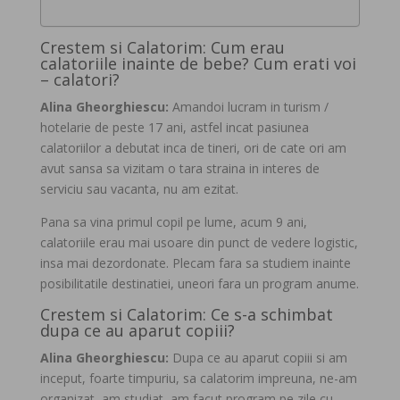
Crestem si Calatorim: Cum erau
calatoriile inainte de bebe? Cum erati voi
– calatori?
Alina Gheorghiescu:
Amandoi lucram in turism /
hotelarie de peste 17 ani, astfel incat pasiunea
calatoriilor a debutat inca de tineri, ori de cate ori am
avut sansa sa vizitam o tara straina in interes de
serviciu sau vacanta, nu am ezitat.
Pana sa vina primul copil pe lume, acum 9 ani,
calatoriile erau mai usoare din punct de vedere logistic,
insa mai dezordonate. Plecam fara sa studiem inainte
posibilitatile destinatiei, uneori fara un program anume.
Crestem si Calatorim: Ce s-a schimbat
dupa ce au aparut copiii?
Alina Gheorghiescu:
Dupa ce au aparut copiii si am
inceput, foarte timpuriu, sa calatorim impreuna, ne-am
organizat, am studiat, am facut program pe zile cu