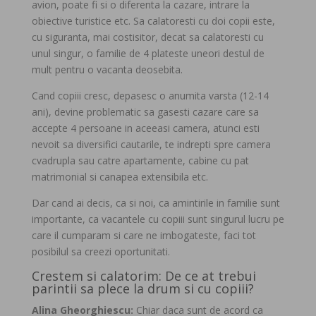
avion, poate fi si o diferenta la cazare, intrare la
obiective turistice etc. Sa calatoresti cu doi copii este,
cu siguranta, mai costisitor, decat sa calatoresti cu
unul singur, o familie de 4 plateste uneori destul de
mult pentru o vacanta deosebita.
Cand copiii cresc, depasesc o anumita varsta (12-14
ani), devine problematic sa gasesti cazare care sa
accepte 4 persoane in aceeasi camera, atunci esti
nevoit sa diversifici cautarile, te indrepti spre camera
cvadrupla sau catre apartamente, cabine cu pat
matrimonial si canapea extensibila etc.
Dar cand ai decis, ca si noi, ca amintirile in familie sunt
importante, ca vacantele cu copiii sunt singurul lucru pe
care il cumparam si care ne imbogateste, faci tot
posibilul sa creezi oportunitati.
Crestem si calatorim: De ce at trebui
parintii sa plece la drum si cu copiii?
Alina Gheorghiescu:
Chiar daca sunt de acord ca