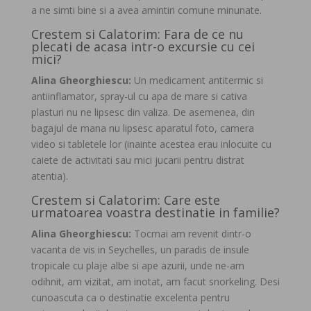
a ne simti bine si a avea amintiri comune minunate.
Crestem si Calatorim: Fara de ce nu
plecati de acasa intr-o excursie cu cei
mici?
Alina Gheorghiescu:
Un medicament antitermic si
antiinflamator, spray-ul cu apa de mare si cativa
plasturi nu ne lipsesc din valiza. De asemenea, din
bagajul de mana nu lipsesc aparatul foto, camera
video si tabletele lor (inainte acestea erau inlocuite cu
caiete de activitati sau mici jucarii pentru distrat
atentia).
Crestem si Calatorim: Care este
urmatoarea voastra destinatie in familie?
Alina Gheorghiescu:
Tocmai am revenit dintr-o
vacanta de vis in Seychelles, un paradis de insule
tropicale cu plaje albe si ape azurii, unde ne-am
odihnit, am vizitat, am inotat, am facut snorkeling. Desi
cunoascuta ca o destinatie excelenta pentru