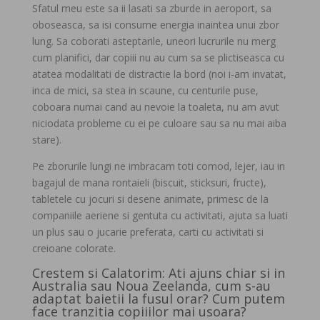
Sfatul meu este sa ii lasati sa zburde in aeroport, sa
oboseasca, sa isi consume energia inaintea unui zbor
lung. Sa coborati asteptarile, uneori lucrurile nu merg
cum planifici, dar copiii nu au cum sa se plictiseasca cu
atatea modalitati de distractie la bord (noi i-am invatat,
inca de mici, sa stea in scaune, cu centurile puse,
coboara numai cand au nevoie la toaleta, nu am avut
niciodata probleme cu ei pe culoare sau sa nu mai aiba
stare).
Pe zborurile lungi ne imbracam toti comod, lejer, iau in
bagajul de mana rontaieli (biscuit, sticksuri, fructe),
tabletele cu jocuri si desene animate, primesc de la
companiile aeriene si gentuta cu activitati, ajuta sa luati
un plus sau o jucarie preferata, carti cu activitati si
creioane colorate.
Crestem si Calatorim: Ati ajuns chiar si in
Australia sau Noua Zeelanda, cum s-au
adaptat baietii la fusul orar? Cum putem
face tranzitia copiiilor mai usoara?