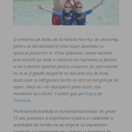
O urmaresc pe Alina, de la Familia Hai Hui, de ceva timp,
pentru ca am descoperit niste super destinatii cu
ajutorul postarilor ei. Chiar planuiesc cateva vacante
prin locurile pe unde a calatorit ea impreuna cu familia
si mi-a deschis apetitul pentru croaziere. Eu care inainte
nu m-as fi gandit neaparat ca asa ceva era de mine,
acum caut cu infrigurare locatii in care sa mergem pe un
vapor. Daca nu i-ati descoperit pana acum, este
momentul sa o faceti. Ii puteti gasi pe
blog
si pe
Facebook
.
Profesionisti licentiati in domeniul turismului de peste
15 ani, pasiunea si experienta noastra in calatoriile si
activitatile de familie ne-au inspirat sa impartasim
povestile si cunostintele din calatorii si domeniul de