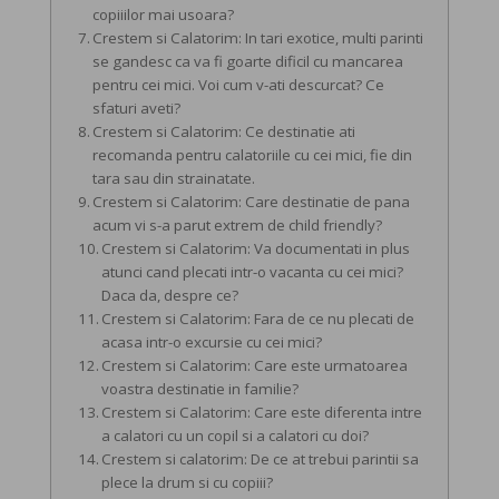
copiiilor mai usoara?
Crestem si Calatorim: In tari exotice, multi parinti
se gandesc ca va fi goarte dificil cu mancarea
pentru cei mici. Voi cum v-ati descurcat? Ce
sfaturi aveti?
Crestem si Calatorim: Ce destinatie ati
recomanda pentru calatoriile cu cei mici, fie din
tara sau din strainatate.
Crestem si Calatorim: Care destinatie de pana
acum vi s-a parut extrem de child friendly?
Crestem si Calatorim: Va documentati in plus
atunci cand plecati intr-o vacanta cu cei mici?
Daca da, despre ce?
Crestem si Calatorim: Fara de ce nu plecati de
acasa intr-o excursie cu cei mici?
Crestem si Calatorim: Care este urmatoarea
voastra destinatie in familie?
Crestem si Calatorim: Care este diferenta intre
a calatori cu un copil si a calatori cu doi?
Crestem si calatorim: De ce at trebui parintii sa
plece la drum si cu copiii?