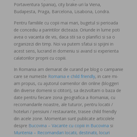
Portaventura Spania), city brake-uri la Viena,
Budapesta, Praga, Barcelona, Lisabona, Londra.
Pentru familiile cu copii mai mari, bugetul si perioada
de concediu a parintilor dicteaza. Oriunde in lume poti
avea o vacanta de vis, daca stii sa o planifici si sa o
organizezi din timp. Noi va putem sfatui si spijini in
acest sens, lucrand in domeniu si avand si experienta
calatoriilor proprii cu copiii.
In Romania am demarat de curand pe blog o campanie
care se numeste
Romania e child friendly
, in care mi-
am propus, cu ajutorul oamenilor din online (bloggeri
din diverse domenii si cititori), sa dezvoltam o baza de
date pentru fiecare zona geografica a Romaniai, cu
recomandarile noastre, ale tuturor, pentru locatii /
hoteluri / pensiuni / restaurante, trasee child friendly
din acele zone. Momentan sunt publicate articolele
despre
Bucovina – Vacante cu copiii in Bucovina
si
Muntenia – Recomandari locatii, destinatii, locuri