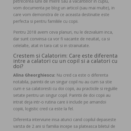
petrecerea lunii de miere sau a vacantelor in cuplu,
vom documenta pe blog un articol (sau mai multe), in
care vom demonstra de ce aceasta destinatie este
perfecta si pentru familiile cu copii.
Pentru 2018 avem ceva planuri, nu le dezvaluim inca,
dar sunt convinsa ca vor fi vacante de neuitat, ca si
celelalte, atat in tara cat si in strainatate.
Crestem si Calatorim: Care este diferenta
intre a calatori cu un copil si a calatori cu
doi?
Alina Gheorghiescu:
Nu cred ca este o diferenta
notabila, parintii de un singur copil nu au cum sa stie
cum e sa calatoresti cu doi copii, au practicile si regulile
setate pentru un singur copil. Parintii de doi copii au
intrat deja intr-o rutina care ii include pe amandoi
copiii, logistic cred ca este la fel.
Diferenta interviune insa atunci cand copilul depaseste
varsta de 2 ani si familia incepe sa plateasca biletul de