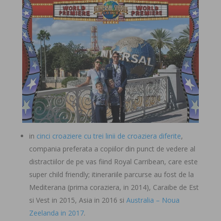
in
cinci croaziere cu trei linii de croaziera diferite
,
compania preferata a copiilor din punct de vedere al
distractiilor de pe vas fiind Royal Carribean, care este
super child friendly; itinerariile parcurse au fost de la
Mediterana (prima coraziera, in 2014), Caraibe de Est
si Vest in 2015, Asia in 2016 si
Australia – Noua
Zeelanda in 2017
.