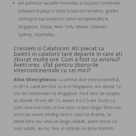
am petrecut vacante minunate si sejururi combinate
(relaxare la plaja si vizite la parcuri tematice, gradini
zoologice sau botanice, tururi exceptionale) in
Singapore, Dubai, New York, Miami, Orlando,
Sydney, Seychelles.
Crestem si Calatorim: Ati plecat cu
baietii in calatorii tare departe in care ati
zburat multe ore. Cum a fost cu avionul?
Aveti vreu sfat pentru zborurile
intercontinentale cu cei mici?
Alina Gheorghiescu:
La primul zbor intercontinental,
in 2014, cand am fost cu ei in Singapore, am zburat 12
ore din Amsterdam la Singapore. Fiind zbor de noapte,
au dormit 10 ore din 12, aveau 4 si 5.5 ani. Acum ca
sunt ceva mai mari, e mai usor, isi pun singur filme sau
jocuri pe avion, inteleg cand e cazul sa doarna, se
intind intre noi, unul pe langa celalalt, avem noroc ca
sunt subtiri, au loc. Noi, in schimb, nu prea dormim.