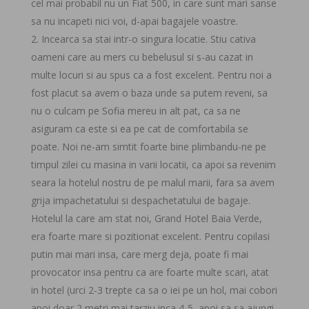
cel mai probabil nu un Fiat 500, in care sunt mari sanse
sa nu incapeti nici voi, d-apai bagajele voastre.
Incearca sa stai intr-o singura locatie. Stiu cativa
oameni care au mers cu bebelusul si s-au cazat in
multe locuri si au spus ca a fost excelent. Pentru noi a
fost placut sa avem o baza unde sa putem reveni, sa
nu o culcam pe Sofia mereu in alt pat, ca sa ne
asiguram ca este si ea pe cat de comfortabila se
poate. Noi ne-am simtit foarte bine plimbandu-ne pe
timpul zilei cu masina in varii locatii, ca apoi sa revenim
seara la hotelul nostru de pe malul marii, fara sa avem
grija impachetatului si despachetatului de bagaje.
Hotelul la care am stat noi, Grand Hotel Baia Verde,
era foarte mare si pozitionat excelent. Pentru copilasi
putin mai mari insa, care merg deja, poate fi mai
provocator insa pentru ca are foarte multe scari, atat
in hotel (urci 2-3 trepte ca sa o iei pe un hol, mai cobori
apoi doar 2 metri mai tarziu inca 4-5, apoi sa sa ajungi