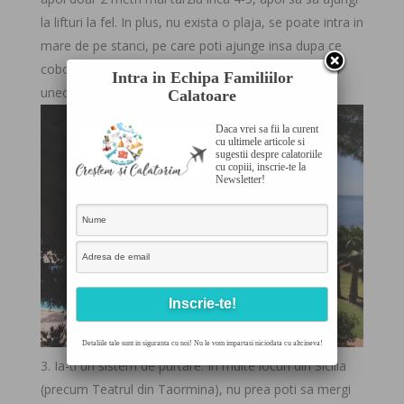
la lifturi la fel. In plus, nu exista o plaja, se poate intra in
mare de pe stanci, pe care poti ajunge insa dupa ce
cobori foarte multe scari, care pentru cei mici pot fi
Intra in Echipa Familiilor
uneori alunecoase, deci trebuie extra atentie).
Calatoare
Daca vrei sa fii la curent
cu ultimele articole si
sugestii despre calatoriile
cu copiii, inscrie-te la
Newsletter!
Detaliile tale sunt in siguranta cu noi! Nu le vom impartasi niciodata cu altcineva!
Ia-ti un sistem de purtare. In multe locuri din Sicilia
(precum Teatrul din Taormina), nu prea poti sa mergi