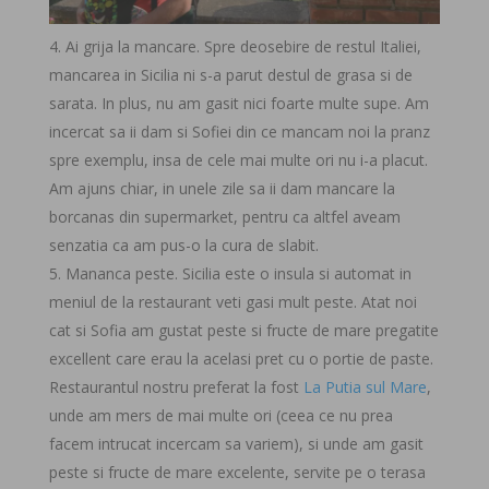
Ai grija la mancare. Spre deosebire de restul Italiei,
mancarea in Sicilia ni s-a parut destul de grasa si de
sarata. In plus, nu am gasit nici foarte multe supe. Am
incercat sa ii dam si Sofiei din ce mancam noi la pranz
spre exemplu, insa de cele mai multe ori nu i-a placut.
Am ajuns chiar, in unele zile sa ii dam mancare la
borcanas din supermarket, pentru ca altfel aveam
senzatia ca am pus-o la cura de slabit.
Mananca peste. Sicilia este o insula si automat in
meniul de la restaurant veti gasi mult peste. Atat noi
cat si Sofia am gustat peste si fructe de mare pregatite
excellent care erau la acelasi pret cu o portie de paste.
Restaurantul nostru preferat la fost
La Putia sul Mare
,
unde am mers de mai multe ori (ceea ce nu prea
facem intrucat incercam sa variem), si unde am gasit
peste si fructe de mare excelente, servite pe o terasa