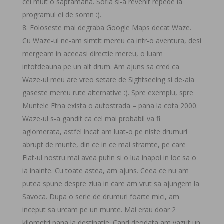
cel mult o saptamana. Sofia si-a revenit repede la
programul ei de somn :).
Foloseste mai degraba Google Maps decat Waze.
Cu Waze-ul ne-am simtit mereu ca intr-o aventura, desi
mergeam in aceeasi directie mereu, o luam
intotdeauna pe un alt drum. Am ajuns sa cred ca
Waze-ul meu are vreo setare de Sightseeing si de-aia
gaseste mereu rute alternative :). Spre exemplu, spre
Muntele Etna exista o autostrada – pana la cota 2000.
Waze-ul s-a gandit ca cel mai probabil va fi
aglomerata, astfel incat am luat-o pe niste drumuri
abrupt de munte, din ce in ce mai stramte, pe care
Fiat-ul nostru mai avea putin si o lua inapoi in loc sa o
ia inainte. Cu toate astea, am ajuns. Ceea ce nu am
putea spune despre ziua in care am vrut sa ajungem la
Savoca. Dupa o serie de drumuri foarte mici, am
inceput sa urcam pe un munte. Mai erau doar 2
kilometri pana la destinatie. Cand deodata am vazut un