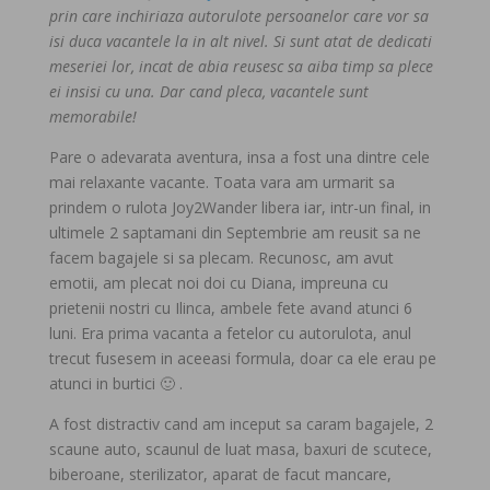
prin care inchiriaza autorulote persoanelor care vor sa
isi duca vacantele la in alt nivel. Si sunt atat de dedicati
meseriei lor, incat de abia reusesc sa aiba timp sa plece
ei insisi cu una. Dar cand pleca, vacantele sunt
memorabile!
Pare o adevarata aventura, insa a fost una dintre cele
mai relaxante vacante. Toata vara am urmarit sa
prindem o rulota Joy2Wander libera iar, intr-un final, in
ultimele 2 saptamani din Septembrie am reusit sa ne
facem bagajele si sa plecam. Recunosc, am avut
emotii, am plecat noi doi cu Diana, impreuna cu
prietenii nostri cu Ilinca, ambele fete avand atunci 6
luni. Era prima vacanta a fetelor cu autorulota, anul
trecut fusesem in aceeasi formula, doar ca ele erau pe
atunci in burtici 🙂 .
A fost distractiv cand am inceput sa caram bagajele, 2
scaune auto, scaunul de luat masa, baxuri de scutece,
biberoane, sterilizator, aparat de facut mancare,