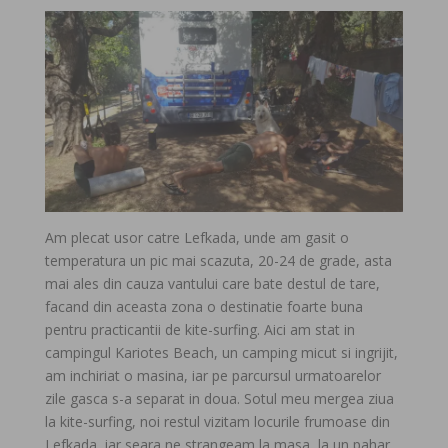
Am plecat usor catre Lefkada, unde am gasit o
temperatura un pic mai scazuta, 20-24 de grade, asta
mai ales din cauza vantului care bate destul de tare,
facand din aceasta zona o destinatie foarte buna
pentru practicantii de kite-surfing. Aici am stat in
campingul Kariotes Beach, un camping micut si ingrijit,
am inchiriat o masina, iar pe parcursul urmatoarelor
zile gasca s-a separat in doua. Sotul meu mergea ziua
la kite-surfing, noi restul vizitam locurile frumoase din
Lefkada, iar seara ne strangeam la masa, la un pahar