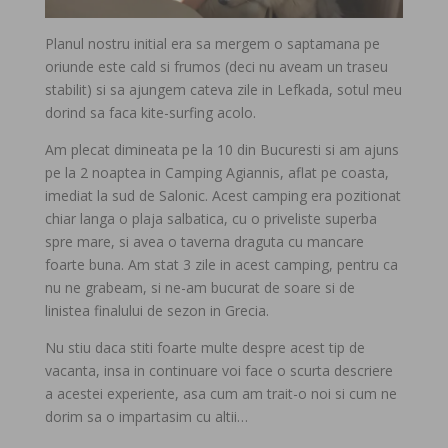
Planul nostru initial era sa mergem o saptamana pe
oriunde este cald si frumos (deci nu aveam un traseu
stabilit) si sa ajungem cateva zile in Lefkada, sotul meu
dorind sa faca kite-surfing acolo.
Am plecat dimineata pe la 10 din Bucuresti si am ajuns
pe la 2 noaptea in Camping Agiannis, aflat pe coasta,
imediat la sud de Salonic. Acest camping era pozitionat
chiar langa o plaja salbatica, cu o priveliste superba
spre mare, si avea o taverna draguta cu mancare
foarte buna. Am stat 3 zile in acest camping, pentru ca
nu ne grabeam, si ne-am bucurat de soare si de
linistea finalului de sezon in Grecia.
Nu stiu daca stiti foarte multe despre acest tip de
vacanta, insa in continuare voi face o scurta descriere
a acestei experiente, asa cum am trait-o noi si cum ne
dorim sa o impartasim cu altii…