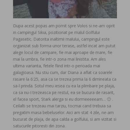
Dupa acest popas am pornit spre Volos si ne-am oprit
in campingul Sikia, pozitionat pe malul Golfului
Pagasetic. Datorita inaltimii malului, campingul este
organizat sub forma unor terase, astfel incat am putut
alege locul de campare, fie mai aproape de mare, fie
mai la umbra, fie intr-o zona mai linistita. Am ales
ultima varianta, fetele fiind intr-o perioada mai
galagioasa. Nu stiu cum, dar Diana a aflat ca soarele
rasare la 6:25, asa ca se trezea prima la 6 dimineata ca
sa-l prinda. Sotul meu iesea cu ea la plimbare pe plaja,
ca sa nu-I trezeasca pe restul, ea se bucura de rasarit,
el facea sport, Stark alerga si eu dormeeeeeam… 🙂 .
Ceilalti se trezeau mai tarziu, tocmai cand trebuia sa
pregatim masa bebeluselor. Aici am stat 4 zile, ne-am
bucurat de plaja, de apa calda a golfului, si am vizitat si
satucurile pitoresti din zona.