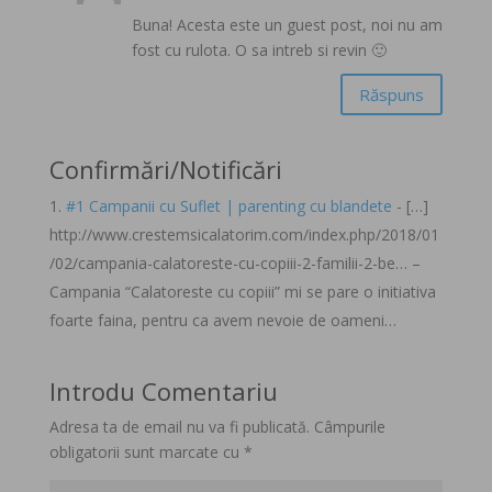
Buna! Acesta este un guest post, noi nu am
fost cu rulota. O sa intreb si revin 🙂
Răspuns
Confirmări/Notificări
#1 Campanii cu Suflet | parenting cu blandete
- […]
http://www.crestemsicalatorim.com/index.php/2018/01
/02/campania-calatoreste-cu-copiii-2-familii-2-be… –
Campania “Calatoreste cu copiii” mi se pare o initiativa
foarte faina, pentru ca avem nevoie de oameni…
Introdu Comentariu
Adresa ta de email nu va fi publicată.
Câmpurile
obligatorii sunt marcate cu
*