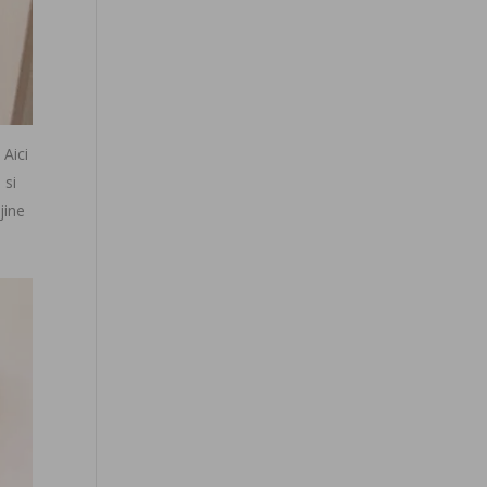
Aici
 si
jine