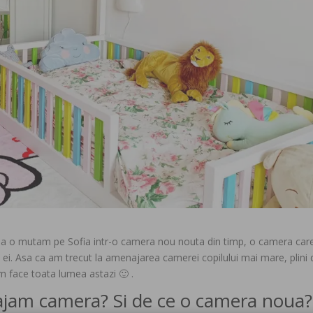
sa o mutam pe Sofia intr-o camera nou nouta din timp, o camera car
orul ei. Asa ca am trecut la amenajarea camerei copilului mai mare, plini
m face toata lumea astazi 🙂 .
ajam camera? Si de ce o camera noua?