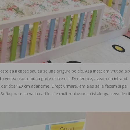
beste sa ii citesc sau sa se uite singura pe ele. Asa incat am vrut sa ai
oata vedea usor o buna parte dintre ele. Din fericire, aveam un intrand
 dar doar 20 cm adancime. Drept urmare, am ales sa le facem si pe
ofia poate sa vada cartile si e mult mai usor sa isi aleaga ceva de cit