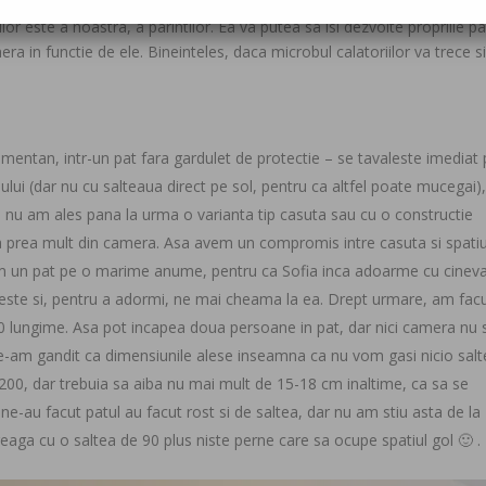
 tema calatoriilor. Da, Sofia iubeste sa mearga in vacante cu noi, as
or este a noastra, a parintilor. Ea va putea sa isi dezvolte propriile pa
 in functie de ele. Bineinteles, daca microbul calatoriilor va trece si
entan, intr-un pat fara gardulet de protectie – se tavaleste imediat
ului (dar nu cu salteaua direct pe sol, pentru ca altfel poate mucegai),
, nu am ales pana la urma o varianta tip casuta sau cu o constructie
prea mult din camera. Asa avem un compromis intre casuta si spatiu
em un pat pe o marime anume, pentru ca Sofia inca adoarme cu cinev
zeste si, pentru a adormi, ne mai cheama la ea. Drept urmare, am fac
0 lungime. Asa pot incapea doua persoane in pat, dar nici camera nu 
ne-am gandit ca dimensiunile alese inseamna ca nu vom gasi nicio sal
200, dar trebuia sa aiba nu mai mult de 15-18 cm inaltime, ca sa se
e ne-au facut patul au facut rost si de saltea, dar nu am stiu asta de la
aga cu o saltea de 90 plus niste perne care sa ocupe spatiul gol 🙂 .