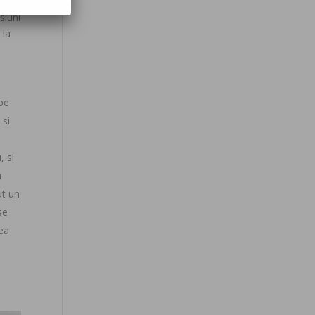
ta e
siuni
 la
 pe
 si
, si
a
ut un
se
tea