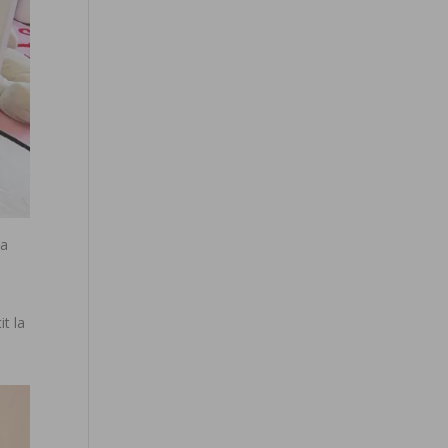
ba
it la