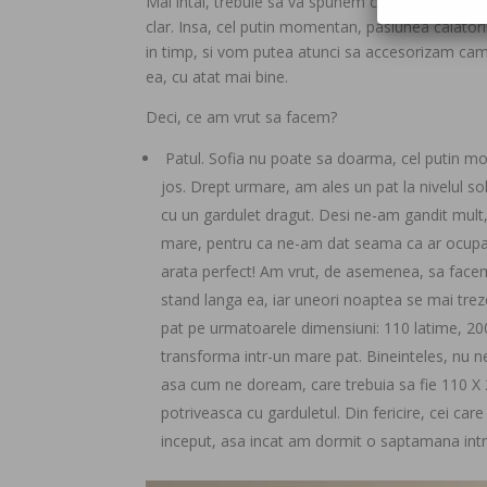
Mai intai, trebuie sa va spunem ca nu am abordat
clar. Insa, cel putin momentan, pasiunea calatoriil
in timp, si vom putea atunci sa accesorizam camera
ea, cu atat mai bine.
Deci, ce am vrut sa facem?
Patul. Sofia nu poate sa doarma, cel putin mom
jos. Drept urmare, am ales un pat la nivelul sol
cu un gardulet dragut. Desi ne-am gandit mult
mare, pentru ca ne-am dat seama ca ar ocupa 
arata perfect! Am vrut, de asemenea, sa fac
stand langa ea, iar uneori noaptea se mai tre
pat pe urmatoarele dimensiuni: 110 latime, 20
transforma intr-un mare pat. Bineinteles, nu 
asa cum ne doream, care trebuia sa fie 110 X 
potriveasca cu garduletul. Din fericire, cei car
inceput, asa incat am dormit o saptamana intre