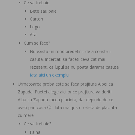
Ce va trebuie:
Bete sau paie
Carton
Lego
Ata
Cum se face?
Nu exista un mod predefinit de a construi
casuta. Incercati sa faceti ceva cat mai
rezistent, ca lupul sa nu poata darama casuta.
Iata aici un exemplu.
Urmatoarea proba este sa faca prajitura Albei ca
Zapada. Puetei alege aici orice prajitura va doriti.
Alba ca Zapada facea placinta, dar depinde de ce
aveti prin casa 🙂 . Iata mai jos o reteta de placinta
cu mere.
Ce va trebuie?
Faina