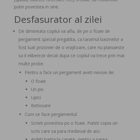
putin povestea in sine.
Desfasurator al zilei
De dimineata copilul va afla, de pe o foaie de
pergament special pregatita, ca taramul basmelor a
fost luat prizonier de o vrajitoare, care nu planuieste
sa il elibereze decat dupa ce copilul va trece prin mai
multe probe.
Pentru a face un pergament aveti nevoie de:
O foaie
Un pix
Lipici
Betisoare
Cum se face pergamentul
Scrieti povestea pe o foaie. Puteti copia un
scris care sa para medieval de aici.
Ardeti hartia la capete, pentru a parea