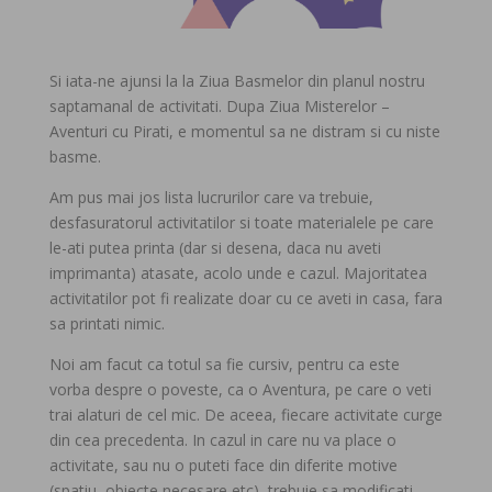
Si iata-ne ajunsi la la Ziua Basmelor din planul nostru
saptamanal de activitati. Dupa Ziua Misterelor –
Aventuri cu Pirati, e momentul sa ne distram si cu niste
basme.
Am pus mai jos lista lucrurilor care va trebuie,
desfasuratorul activitatilor si toate materialele pe care
le-ati putea printa (dar si desena, daca nu aveti
imprimanta) atasate, acolo unde e cazul. Majoritatea
activitatilor pot fi realizate doar cu ce aveti in casa, fara
sa printati nimic.
Noi am facut ca totul sa fie cursiv, pentru ca este
vorba despre o poveste, ca o Aventura, pe care o veti
trai alaturi de cel mic. De aceea, fiecare activitate curge
din cea precedenta. In cazul in care nu va place o
activitate, sau nu o puteti face din diferite motive
(spatiu, obiecte necesare etc), trebuie sa modificati