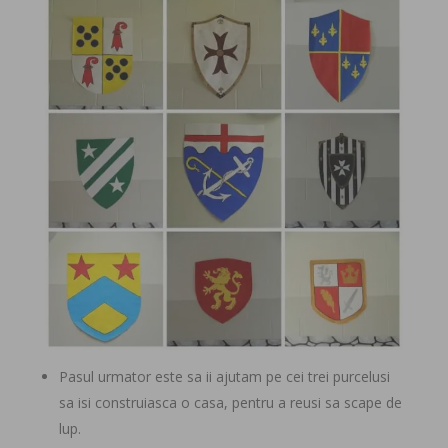
Pasul urmator este sa ii ajutam pe cei trei purcelusi
sa isi construiasca o casa, pentru a reusi sa scape de
lup.