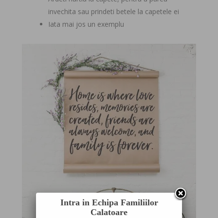
invechita sau prindeti betele la capetele ei
Iata mai jos un exemplu
Intra in Echipa Familiilor
Calatoare