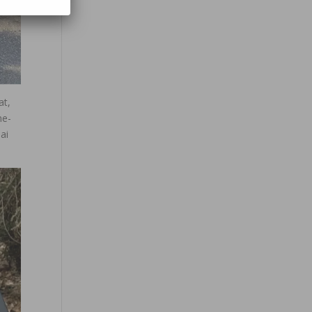
at,
ne-
mai