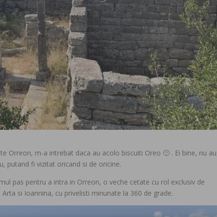
 Orreon, m-a intrebat daca au acolo biscuiti Oreo 🙂 . Ei bine, nu au,
u, putand fi vizitat oricand si de oricine.
rimul pas pentru a intra in Orreon, o veche cetate cu rol exclusiv de
Arta si Ioannina, cu privelisti minunate la 360 de grade.