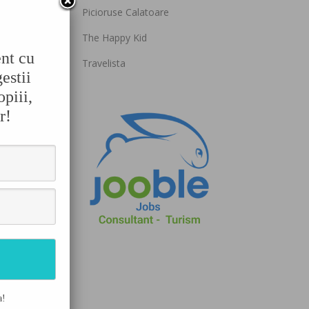
Picioruse Calatoare
The Happy Kid
ent cu
Travelista
estii
opiii,
r!
a!