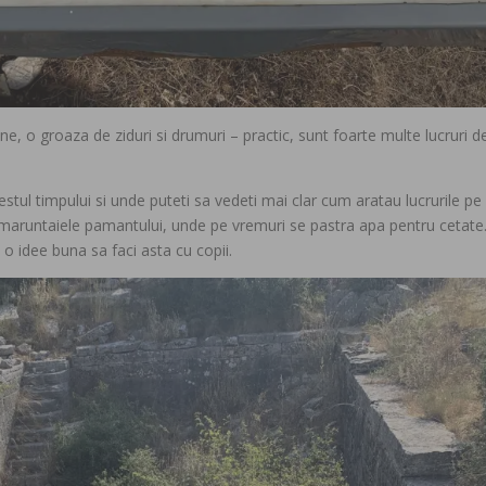
ine, o groaza de ziduri si drumuri – practic, sunt foarte multe lucruri d
estul timpului si unde puteti sa vedeti mai clar cum aratau lucrurile pe
 maruntaiele pamantului, unde pe vremuri se pastra apa pentru cetate
e o idee buna sa faci asta cu copii.