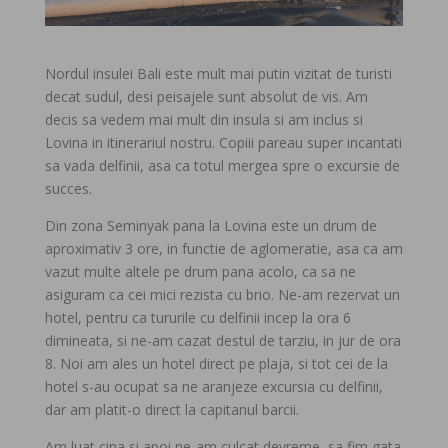
Nordul insulei Bali este mult mai putin vizitat de turisti
decat sudul, desi peisajele sunt absolut de vis. Am
decis sa vedem mai mult din insula si am inclus si
Lovina in itinerariul nostru. Copiii pareau super incantati
sa vada delfinii, asa ca totul mergea spre o excursie de
succes.
Din zona Seminyak pana la Lovina este un drum de
aproximativ 3 ore, in functie de aglomeratie, asa ca am
vazut multe altele pe drum pana acolo, ca sa ne
asiguram ca cei mici rezista cu brio. Ne-am rezervat un
hotel, pentru ca tururile cu delfinii incep la ora 6
dimineata, si ne-am cazat destul de tarziu, in jur de ora
8. Noi am ales un hotel direct pe plaja, si tot cei de la
hotel s-au ocupat sa ne aranjeze excursia cu delfinii,
dar am platit-o direct la capitanul barcii.
Am luat cina si apoi ne-am culcat devreme, sa fim gata