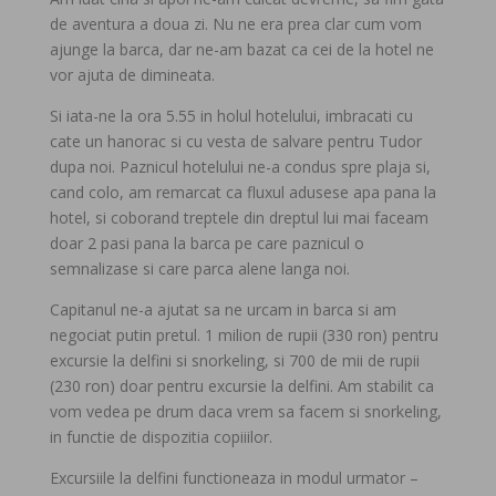
de aventura a doua zi. Nu ne era prea clar cum vom
ajunge la barca, dar ne-am bazat ca cei de la hotel ne
vor ajuta de dimineata.
Si iata-ne la ora 5.55 in holul hotelului, imbracati cu
cate un hanorac si cu vesta de salvare pentru Tudor
dupa noi. Paznicul hotelului ne-a condus spre plaja si,
cand colo, am remarcat ca fluxul adusese apa pana la
hotel, si coborand treptele din dreptul lui mai faceam
doar 2 pasi pana la barca pe care paznicul o
semnalizase si care parca alene langa noi.
Capitanul ne-a ajutat sa ne urcam in barca si am
negociat putin pretul. 1 milion de rupii (330 ron) pentru
excursie la delfini si snorkeling, si 700 de mii de rupii
(230 ron) doar pentru excursie la delfini. Am stabilit ca
vom vedea pe drum daca vrem sa facem si snorkeling,
in functie de dispozitia copiiilor.
Excursiile la delfini functioneaza in modul urmator –