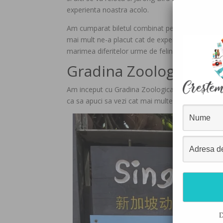
experienta noastra acolo.
Am cumparat biletul combinat pentru Zoo si Rive
mai mult ne-a placut cat de experentiale si imer
marimea diferitelor urme de feline sau ursi, sa v
Gradina Zoologica
Am inceput cu Gradina Zoologica, care este imensa,
ca sa apuci sa vezi cat mai multe fara sa obosest
D