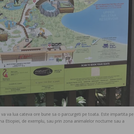
 va va lua cateva ore bune sa o parcurgeti pe toata. Este impartita pe
na Etiopiei, de exemplu, sau prin zona animalelor nocturne sau a