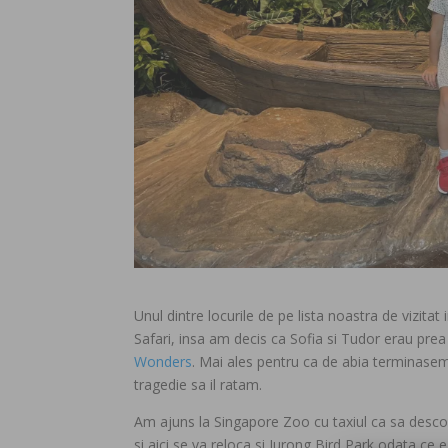
Unul dintre locurile de pe lista noastra de vizit
Safari, insa am decis ca Sofia si Tudor erau pre
Wonders
. Mai ales pentru ca de abia terminasem 
tragedie sa il ratam.
Am ajuns la Singapore Zoo cu taxiul ca sa desco
si aici se va reloca si Jurong Bird Park odata ce 