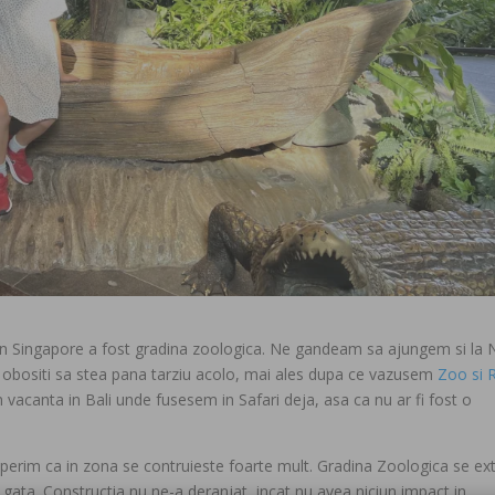
at in Singapore a fost gradina zoologica. Ne gandeam sa ajungem si la 
a obositi sa stea pana tarziu acolo, mai ales dupa ce vazusem
Zoo si R
vacanta in Bali unde fusesem in Safari deja, asa ca nu ar fi fost o
perim ca in zona se contruieste foarte mult. Gradina Zoologica se ex
e gata. Constructia nu ne-a deranjat, incat nu avea niciun impact in