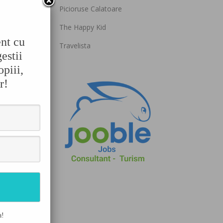
Picioruse Calatoare
The Happy Kid
 Cel
ezi
ent cu
Travelista
estii
opiii,
r!
tii,
a!