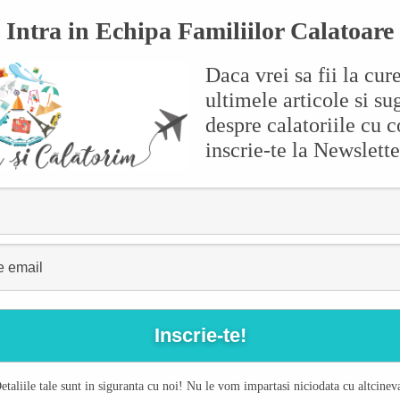
Intra in Echipa Familiilor Calatoare
r Wonders, pentru ca voiam sa vedem si partea de acvariu, pesti etc.
sive sunt cele doua gradini. Poti vedea ce zgomote fac animalele, sa v
Daca vrei sa fii la cur
ada raurile pe harta si sa le urmareasca cu degetul
ultimele articole si sug
despre calatoriile cu c
inscrie-te la Newslette
 si care are un mic trenulet cu care te poti plimba intre diferitele sta
i.
etaliile tale sunt in siguranta cu noi! Nu le vom impartasi niciodata cu altcinev