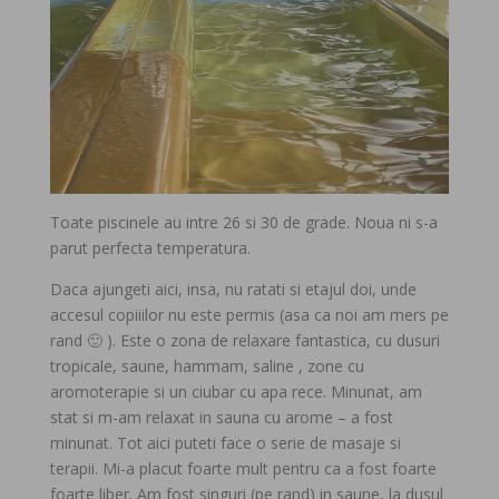
Toate piscinele au intre 26 si 30 de grade. Noua ni s-a
parut perfecta temperatura.
Daca ajungeti aici, insa, nu ratati si etajul doi, unde
accesul copiiilor nu este permis (asa ca noi am mers pe
rand 🙂 ). Este o zona de relaxare fantastica, cu dusuri
tropicale, saune, hammam, saline , zone cu
aromoterapie si un ciubar cu apa rece. Minunat, am
stat si m-am relaxat in sauna cu arome – a fost
minunat. Tot aici puteti face o serie de masaje si
terapii. Mi-a placut foarte mult pentru ca a fost foarte
foarte liber. Am fost singuri (pe rand) in saune, la dusul