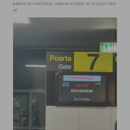
partea cea mai buna, copiii au inceput se se joace intre
ei!