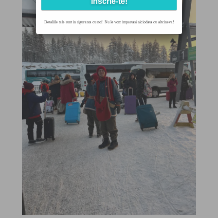
Detaliile tale sunt in siguranta cu noi! Nu le vom impartasi niciodata cu altcineva!