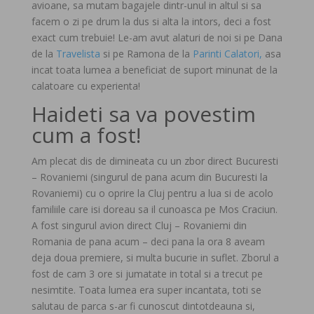
avioane, sa mutam bagajele dintr-unul in altul si sa
facem o zi pe drum la dus si alta la intors, deci a fost
exact cum trebuie! Le-am avut alaturi de noi si pe Dana
de la
Travelista
si pe Ramona de la
Parinti Calatori,
asa
incat toata lumea a beneficiat de suport minunat de la
calatoare cu experienta!
Haideti sa va povestim
cum a fost!
Am plecat dis de dimineata cu un zbor direct Bucuresti
– Rovaniemi (singurul de pana acum din Bucuresti la
Rovaniemi) cu o oprire la Cluj pentru a lua si de acolo
familiile care isi doreau sa il cunoasca pe Mos Craciun.
A fost singurul avion direct Cluj – Rovaniemi din
Romania de pana acum – deci pana la ora 8 aveam
deja doua premiere, si multa bucurie in suflet. Zborul a
fost de cam 3 ore si jumatate in total si a trecut pe
nesimtite. Toata lumea era super incantata, toti se
salutau de parca s-ar fi cunoscut dintotdeauna si,