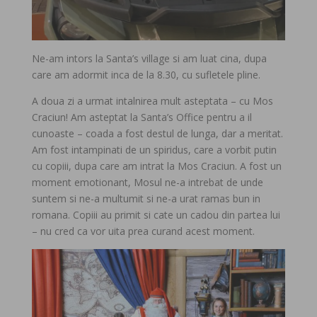
Ne-am intors la Santa’s village si am luat cina, dupa
care am adormit inca de la 8.30, cu sufletele pline.
A doua zi a urmat intalnirea mult asteptata – cu Mos
Craciun! Am asteptat la Santa’s Office pentru a il
cunoaste – coada a fost destul de lunga, dar a meritat.
Am fost intampinati de un spiridus, care a vorbit putin
cu copiii, dupa care am intrat la Mos Craciun. A fost un
moment emotionant, Mosul ne-a intrebat de unde
suntem si ne-a multumit si ne-a urat ramas bun in
romana. Copiii au primit si cate un cadou din partea lui
– nu cred ca vor uita prea curand acest moment.