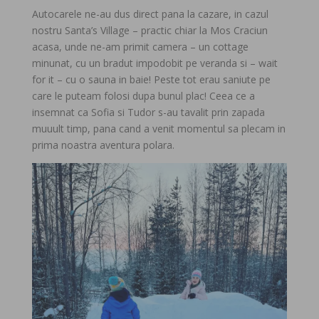
Autocarele ne-au dus direct pana la cazare, in cazul
nostru Santa’s Village – practic chiar la Mos Craciun
acasa, unde ne-am primit camera – un cottage
minunat, cu un bradut impodobit pe veranda si – wait
for it – cu o sauna in baie! Peste tot erau saniute pe
care le puteam folosi dupa bunul plac! Ceea ce a
insemnat ca Sofia si Tudor s-au tavalit prin zapada
muuult timp, pana cand a venit momentul sa plecam in
prima noastra aventura polara.