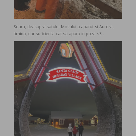
Seara, deasupra satului Mosului a aparut si Aurora,
timida, dar suficienta cat sa apara in poza <3 .