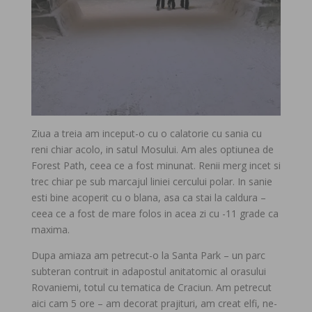
Ziua a treia am inceput-o cu o calatorie cu sania cu
reni chiar acolo, in satul Mosului. Am ales optiunea de
Forest Path, ceea ce a fost minunat. Renii merg incet si
trec chiar pe sub marcajul liniei cercului polar. In sanie
esti bine acoperit cu o blana, asa ca stai la caldura –
ceea ce a fost de mare folos in acea zi cu -11 grade ca
maxima.
Dupa amiaza am petrecut-o la Santa Park – un parc
subteran contruit in adapostul anitatomic al orasului
Rovaniemi, totul cu tematica de Craciun. Am petrecut
aici cam 5 ore – am decorat prajituri, am creat elfi, ne-