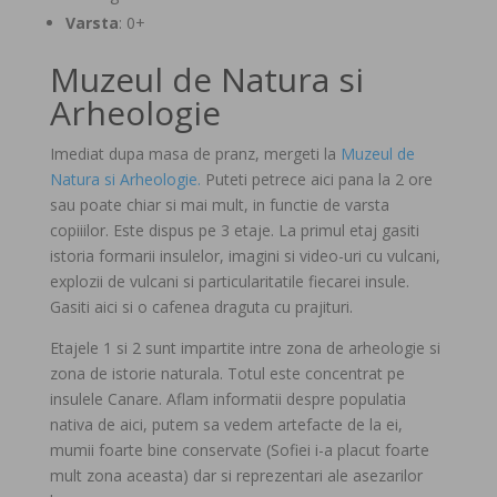
Varsta
: 0+
Muzeul de Natura si
Arheologie
Imediat dupa masa de pranz, mergeti la
Muzeul de
Natura si Arheologie.
Puteti petrece aici pana la 2 ore
sau poate chiar si mai mult, in functie de varsta
copiiilor. Este dispus pe 3 etaje. La primul etaj gasiti
istoria formarii insulelor, imagini si video-uri cu vulcani,
explozii de vulcani si particularitatile fiecarei insule.
Gasiti aici si o cafenea draguta cu prajituri.
Etajele 1 si 2 sunt impartite intre zona de arheologie si
zona de istorie naturala. Totul este concentrat pe
insulele Canare. Aflam informatii despre populatia
nativa de aici, putem sa vedem artefacte de la ei,
mumii foarte bine conservate (Sofiei i-a placut foarte
mult zona aceasta) dar si reprezentari ale asezarilor