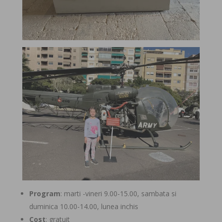
Program
: marti -vineri 9.00-15.00, sambata si
duminica 10.00-14.00, lunea inchis
Cost
: gratuit