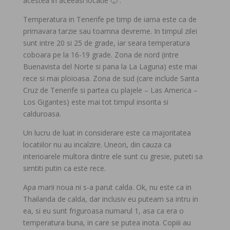
acestea in aceeasi locatie 🙂 .
Temperatura in Tenerife pe timp de iarna este ca de
primavara tarzie sau toamna devreme. In timpul zilei
sunt intre 20 si 25 de grade, iar seara temperatura
coboara pe la 16-19 grade. Zona de nord (intre
Buenavista del Norte si pana la La Laguna) este mai
rece si mai ploioasa. Zona de sud (care include Santa
Cruz de Tenerife si partea cu plajele – Las America –
Los Gigantes) este mai tot timpul insorita si
calduroasa.
Un lucru de luat in considerare este ca majoritatea
locatiilor nu au incalzire. Uneori, din cauza ca
interioarele multora dintre ele sunt cu gresie, puteti sa
simtiti putin ca este rece.
Apa marii noua ni s-a parut calda. Ok, nu este ca in
Thailanda de calda, dar inclusiv eu puteam sa intru in
ea, si eu sunt friguroasa numarul 1, asa ca era o
temperatura buna, in care se putea inota. Copiii au