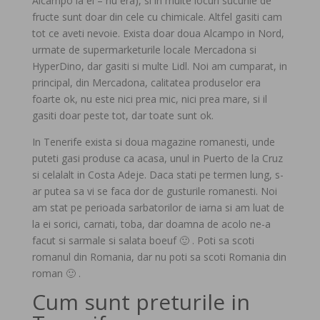
Alcampo la ei – nu era), si in multe locuri sucurile de
fructe sunt doar din cele cu chimicale. Altfel gasiti cam
tot ce aveti nevoie. Exista doar doua Alcampo in Nord,
urmate de supermarketurile locale Mercadona si
HyperDino, dar gasiti si multe Lidl. Noi am cumparat, in
principal, din Mercadona, calitatea produselor era
foarte ok, nu este nici prea mic, nici prea mare, si il
gasiti doar peste tot, dar toate sunt ok.
In Tenerife exista si doua magazine romanesti, unde
puteti gasi produse ca acasa, unul in Puerto de la Cruz
si celalalt in Costa Adeje. Daca stati pe termen lung, s-
ar putea sa vi se faca dor de gusturile romanesti. Noi
am stat pe perioada sarbatorilor de iarna si am luat de
la ei sorici, carnati, toba, dar doamna de acolo ne-a
facut si sarmale si salata boeuf 🙂 . Poti sa scoti
romanul din Romania, dar nu poti sa scoti Romania din
roman 🙂 .
Cum sunt preturile in