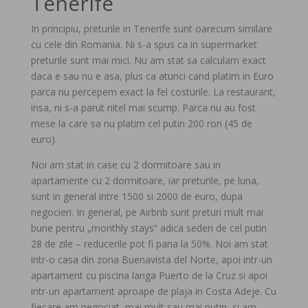
Tenerife
In principiu, preturile in Tenerife sunt oarecum similare
cu cele din Romania. Ni s-a spus ca in supermarket
preturile sunt mai mici. Nu am stat sa calculam exact
daca e sau nu e asa, plus ca atunci cand platim in Euro
parca nu percepem exact la fel costurile. La restaurant,
insa, ni s-a parut nitel mai scump. Parca nu au fost
mese la care sa nu platim cel putin 200 ron (45 de
euro).
Noi am stat in case cu 2 dormitoare sau in
apartamente cu 2 dormitoare, iar preturile, pe luna,
sunt in general intre 1500 si 2000 de euro, dupa
negocieri. In general, pe Airbnb sunt preturi mult mai
bune pentru „monthly stays” adica sederi de cel putin
28 de zile – reducerile pot fi pana la 50%. Noi am stat
intr-o casa din zona Buenavista del Norte, apoi intr-un
apartament cu piscina langa Puerto de la Cruz si apoi
intr-un apartament aproape de plaja in Costa Adeje. Cu
fiecare am negociat, mai mult sau mai putin, si am