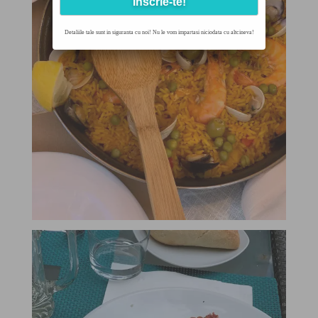
Detaliile tale sunt in siguranta cu noi! Nu le vom impartasi niciodata cu altcineva!