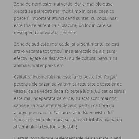
Zona de nord este mai verde, dar si mai ploioasa.
Riscati sa petreceti mai mult timp in casa, ceea ce
poate fi important atunci cand sunteti cu copii. Insa,
este foarte autentica si placuta, un loc in care sa
descoperiti adevaratul Tenerife.
Zona de sud este mai calda, si ai sentimentul ca esti
intr-o vacanta tot timpul, insa atractiile de aici sunt
efectiv legate de distractie, nu de cultura: parcuri cu
animale, water parks etc.
Calitatea internetului nu este la fel peste tot. Rugati
potentialele cazari sa va trimita rezultatele testelor de
viteza, ca sa vedeti daca ati putea lucra. Cu cat cazarea
este mai indepartata de orice, cu atat sunt mai mici
sansele sa aiba internet decent, pentru ca fibra nu
ajunge pana acolo. Cat am stat in Buenavista del
Norte, de exemplu, daca se lua electricitatea disparea
si semnalul la telefon – de tot :).
Luati in considerare reglementarile de sanatate. Cand