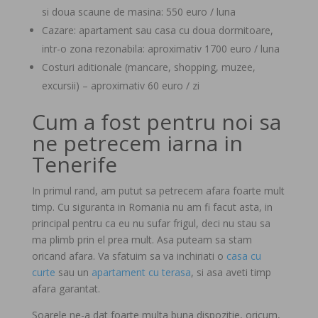
si doua scaune de masina: 550 euro / luna
Cazare: apartament sau casa cu doua dormitoare,
intr-o zona rezonabila: aproximativ 1700 euro / luna
Costuri aditionale (mancare, shopping, muzee,
excursii) – aproximativ 60 euro / zi
Cum a fost pentru noi sa
ne petrecem iarna in
Tenerife
In primul rand, am putut sa petrecem afara foarte mult
timp. Cu siguranta in Romania nu am fi facut asta, in
principal pentru ca eu nu sufar frigul, deci nu stau sa
ma plimb prin el prea mult. Asa puteam sa stam
oricand afara. Va sfatuim sa va inchiriati o
casa cu
curte
sau un
apartament cu terasa
, si asa aveti timp
afara garantat.
Soarele ne-a dat foarte multa buna dispozitie, oricum,