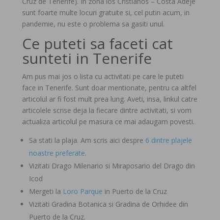
Cruz de Tenerife). In zona los Cristianos – Costa Adeje
sunt foarte multe locuri gratuite si, cel putin acum, in
pandemie, nu este o problema sa gasiti unul.
Ce puteti sa faceti cat
sunteti in Tenerife
Am pus mai jos o lista cu activitati pe care le puteti
face in Tenerife. Sunt doar mentionate, pentru ca altfel
articolul ar fi fost mult prea lung. Aveti, insa, linkul catre
articolele scrise deja la fiecare dintre activitati, si vom
actualiza articolul pe masura ce mai adaugam povesti.
Sa stati la plaja. Am scris aici despre
6 dintre plajele
noastre preferate
.
Vizitati Drago Milenario si Miraposario del Drago din
Icod
Mergeti la
Loro Parque
in Puerto de la Cruz
Vizitati Gradina Botanica si Gradina de Orhidee din
Puerto de la Cruz.