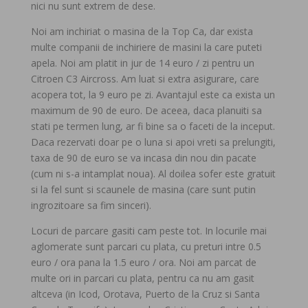
nici nu sunt extrem de dese.
Noi am inchiriat o masina de la Top Ca, dar exista
multe companii de inchiriere de masini la care puteti
apela. Noi am platit in jur de 14 euro / zi pentru un
Citroen C3 Aircross. Am luat si extra asigurare, care
acopera tot, la 9 euro pe zi. Avantajul este ca exista un
maximum de 90 de euro. De aceea, daca planuiti sa
stati pe termen lung, ar fi bine sa o faceti de la inceput.
Daca rezervati doar pe o luna si apoi vreti sa prelungiti,
taxa de 90 de euro se va incasa din nou din pacate
(cum ni s-a intamplat noua). Al doilea sofer este gratuit
si la fel sunt si scaunele de masina (care sunt putin
ingrozitoare sa fim sinceri).
Locuri de parcare gasiti cam peste tot. In locurile mai
aglomerate sunt parcari cu plata, cu preturi intre 0.5
euro / ora pana la 1.5 euro / ora. Noi am parcat de
multe ori in parcari cu plata, pentru ca nu am gasit
altceva (in Icod, Orotava, Puerto de la Cruz si Santa