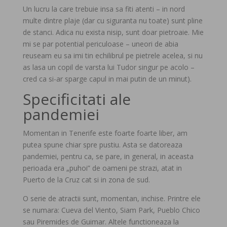
Un lucru la care trebuie insa sa fiti atenti – in nord
multe dintre plaje (dar cu siguranta nu toate) sunt pline
de stanci. Adica nu exista nisip, sunt doar pietroaie. Mie
mi se par potential periculoase – uneori de abia
reuseam eu sa imi tin echilibrul pe pietrele acelea, si nu
as lasa un copil de varsta lui Tudor singur pe acolo –
cred ca si-ar sparge capul in mai putin de un minut).
Specificitati ale
pandemiei
Momentan in Tenerife este foarte foarte liber, am
putea spune chiar spre pustiu. Asta se datoreaza
pandemiei, pentru ca, se pare, in general, in aceasta
perioada era „puhoi” de oameni pe strazi, atat in
Puerto de la Cruz cat si in zona de sud.
O serie de atractii sunt, momentan, inchise. Printre ele
se numara: Cueva del Viento, Siam Park, Pueblo Chico
sau Piremides de Guimar. Altele functioneaza la