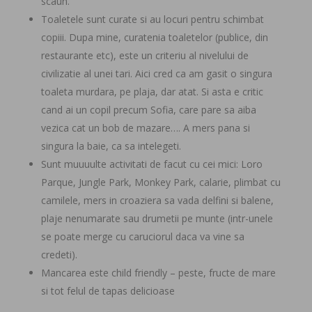
scaun.
Toaletele sunt curate si au locuri pentru schimbat
copiii. Dupa mine, curatenia toaletelor (publice, din
restaurante etc), este un criteriu al nivelului de
civilizatie al unei tari. Aici cred ca am gasit o singura
toaleta murdara, pe plaja, dar atat. Si asta e critic
cand ai un copil precum Sofia, care pare sa aiba
vezica cat un bob de mazare…. A mers pana si
singura la baie, ca sa intelegeti.
Sunt muuuulte activitati de facut cu cei mici: Loro
Parque, Jungle Park, Monkey Park, calarie, plimbat cu
camilele, mers in croaziera sa vada delfini si balene,
plaje nenumarate sau drumetii pe munte (intr-unele
se poate merge cu caruciorul daca va vine sa
credeti).
Mancarea este child friendly – peste, fructe de mare
si tot felul de tapas delicioase