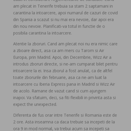
am plecat in Tenerife trebuia sa stam 2 saptamani in
carantina la intoarcere, apoi numarul de cazuri de covid
din Spania a scazut si nu mai era nevoie, dar apoi era
din nou nevoie. Planificati-va totul in functie de o
posibila carantina la intoarcere.
Atentie la zboruri. Cand am plecat noi nu era nimic care
a zboare direct, asa ca am mers cu Tarom si Air
Europa, prin Madrid. Apoi, din Decembrie, Wizz Air a
introdus zboruri directe, si ne-am cumparat bilet pentru
intoarcere la ei. Insa zborul a fost anulat, ca de altfel
toate zborurile din februarie, asa ca ne-am luat la
intoarcere cu Iberia Express pana in Madrid si Wizz Air
de acolo. Ramane de vazut cand si cum ajungem
inapoi. Va sfatuim, deci, sa fiti flexibili in privinta asta si
expect the unexpected.
Diferenta de fus orar intre Tenerife si Romania este de
2 ore. Asta inseamna ca daca trebuie sa incepeti de la
ora 9 in mod normal, va trebui acum sa incepeti sa