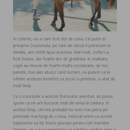
In schimb, ne-a cam fost dor de casa. Cel putin in
preajma Craciunului, pe care de obicei il petrecem in
familie, am simtit lipsa acesteia. Mai mult, Sofiei i-a
fost foarte, dar foarte dor de gradinita. In realitate,
copiii au nevoie de foarte multa socializare, iar noi,
parintii, mai ales atunci cand lucram, nu putem sa le
oferim aceleasi beneficii ca jocul cu prietenii, si atat de
mult timp.
Ca o concluzie a acestei frumoase aventuri, as putea
spune ca ne-am bucurat mult de iarna la caldura. In
acelasi timp, cel mai probabil nu vom mai pleca pe
perioade mai lungi de o luna, intrucat vrem ca aceste
experiente sa fie foarte placute pentru toti membrii
familiei, iar o luna reprezinta un echilibru perfect intre o