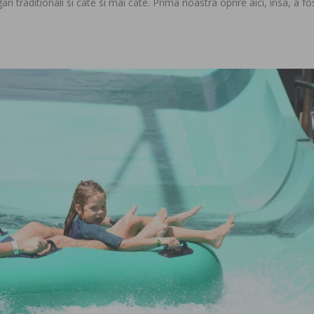
i traditionali si cate si mai cate. Prima noastra oprire aici, insa, a fo