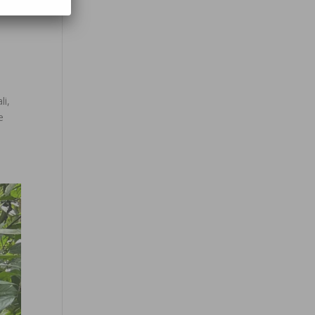
li,
e