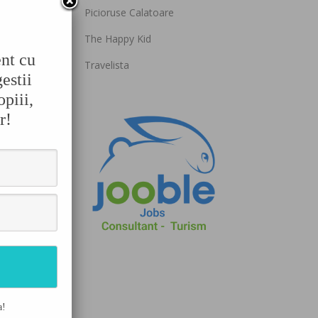
Picioruse Calatoare
The Happy Kid
ent cu
Travelista
estii
opiii,
r!
a!