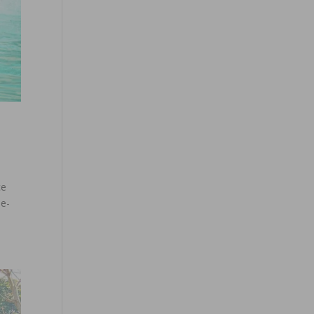
ce
le-