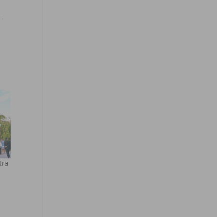
 .
tra