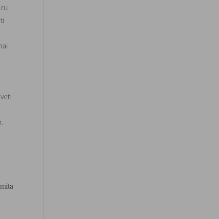
 cu
ti
mai
veti
r.
imita
l