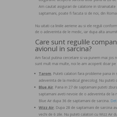
Am cautat asigurari de calatorie in strainatat
saptamani, poate fi facuta si de noi, din Roman
Nu uitati ca liniile aeriene au si ele reguli con
de o adeverinta de le medic, iar dupa alta anum
Care sunt regulile compani
avionul in sarcina?
Am facut putina cercetare si va punem mai jos re
sunt mult mai multe, noi le-am acoperit doar pe 
Tarom
. Puteti calatori fara probleme pana in
adeverinta de la medicul ginecolog. Nu puteti
Blue Air
. Pana in 27 de saptamani puteti zbur
saptamani aveti nevoie de o adeverinta de la me
Blue Air dupa 36 de saptamani de sarcina.
Deta
Wizz Air
. Dupa 28 de saptamani de sarcina ave
vechi de 6 zile. Nu puteti calatori cu Wizz Air