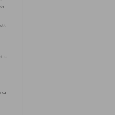
 de
otit
nt ca
o
i cu
i