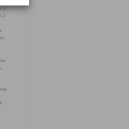
e cu
s si
t 2-
a
am.
tea
a,
oria
sa