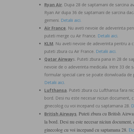
Ryan Air
. Dupa 28 de saptamani de sarcina ave
Ryan Air dupa 36 de saptamani de sarcina daca
gemeni.
Detalii aici.
Air France
. Nu aveti nevoie de adeverinta pen
puteti merge cu Air France.
Detalii aici
.
KLM
. Nu aveti nevoie de adeverinta pentru a
puteti zbura cu Air France.
Detalii aici.
Qatar Airway
s. Puteti zbura pana in 28 de sa
nevoie de o adeverinta medicala. Intre 33 de s
formular special care se poate donwloada de p
Detalii aici.
Lufthansa
. Puteti zbura cu Lufthansa fara ni
bord. Desi nu este necesar niciun document, ce
ginecolog cu voi incepand cu saptamana 28.
D
Puteti zbura cu British Airwa
British Airways
.
la bord. Desi nu este necesar niciun document, c
ginecolog cu voi incepand cu saptamana 28.
Det