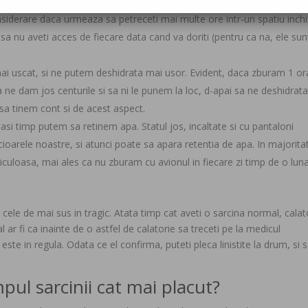
diferent ca mergi pe jos, stai in pat sau calatoresti cu avionul), dar est
considerare daca urmeaza sa petreceti mai multe ore intr-un spatiu inchi
 sa nu aveti acces de fiecare data cand va doriti (pentru ca na, ele sun
 mai uscat, si ne putem deshidrata mai usor. Evident, daca zburam 1 or
 ne dam jos centurile si sa ni le punem la loc, d-apai sa ne deshidrat
sa tinem cont si de acest aspect.
asi timp putem sa retinem apa. Statul jos, incaltate si cu pantaloni
cioarele noastre, si atunci poate sa apara retentia de apa. In majorita
iculoasa, mai ales ca nu zburam cu avionul in fiecare zi timp de o lun
cele de mai sus in tragic. Atata timp cat aveti o sarcina normal, calat
 ar fi ca inainte de o astfel de calatorie sa treceti pe la medicul
este in regula. Odata ce el confirma, puteti pleca linistite la drum, si 
pul sarcinii cat mai placut?