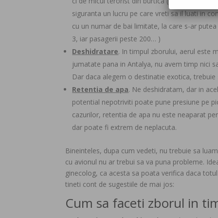
ci de micul terorist din burtica (care e acolo in
siguranta un lucru pe care vreti sa il luati in 
cu un numar de bai limitate, la care s-ar putea
3, iar pasagerii peste 200… )
Deshidratare
. In timpul zborului, aerul este
jumatate pana in Antalya, nu avem timp nici sa
Dar daca alegem o destinatie exotica, trebuie 
Retentia de apa
. Ne deshidratam, dar in acel
potential nepotriviti poate pune presiune pe pi
cazurilor, retentia de apa nu este neaparat per
dar poate fi extrem de neplacuta.
Bineinteles, dupa cum vedeti, nu trebuie sa luam 
cu avionul nu ar trebui sa va puna probleme. Ideal
ginecolog, ca acesta sa poata verifica daca totul 
tineti cont de sugestiile de mai jos:
Cum sa faceti zborul in tim