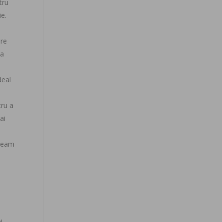
tru
ie.
are
va
deal
tru a
ai
ineam
l
i.