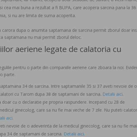
e si cea mai buna a rezultat a fi BUPA, care acopera sarcina pana la 36
ia, si nu are limita de suma acoperita.
form carora dupa o anumita saptamana de sarcina permit zborul doar ins
ita saptamana nu mai permit zborul deloc.
ilor aeriene legate de calatoria cu
gulile pentru o parte din companiile aeriene care zboara la noi. Evide
o parte.
 saptamana 34 de sarcina. Intre saptamanile 35 si 37 aveti nevoie de 
 calatori cu Tarom dupa 38 de saptamani de sarcina.
Detalii aici
.
a doar cu o declaratie pe propria raspundere. Incepand cu 28 de
dicul ginecolog, care sa nu fie mai veche de 7 zile. Nu puteti calator
lii aici
.
ti nevoie de o adeverinta de la medicul ginecolog, care sa nu fie ma
 dupa 34 de saptamani de sarcina.
Detalii aici
.