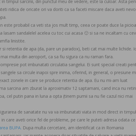
c in timpul sarcinii, din punctul meu de vedere, este la culoar. Asta pen
teti ridica de oricate ori va doriti ca sa faceti miscare daca aveti nevo
apa.
ion este probabil ca veti sta jos mult timp, ceea ce poate duce la picio
sa lasam sandalelel acelea cu toc cui acasa 🙂 si sa ne incaltam cu ce
fla linistite.
r si retentia de apa (da, pare un paradox), beti cat mai multe lichide. I
 mai multa din aeroport, ca sa fiu sigura ca nu raman fara.
 compresie pot imbunatati circulatia sangelui. Ei sunt special creati pen
 sangele sa circule inapoi spre inima, oferind, in general, o presiune m
, exact zonele in care se produce retentia de apa. Eu nu mi-am luat
rima sarcina am zburat la aproximativ 12 saptamani, cand inca nu ret
pa, cel putin pana in luna a opta (tinem pumii sa nu fie cazul nici mai
asigurarea de sanatate nu va va imbunatati viata in mod direct in timpu
l in care aveti orice fel de probleme, pe care le puteti adresa odata ce
rarea BUPA.
Dupa multa cercetare, am identificat ca in Romania
saptamani, iar inainte acopera doar situatiile de salvare a vietii mame