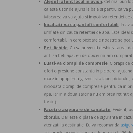
Alegeti atent locul in avion
. Cel mai bun lo
ca este usor de ajuns la baie si pentru ca va pu
Miscarea va va ajuta si impotriva retentiei de 
Incaltati-va cu pantofi confortabili
. In av
umflate din cauza retentiei de apa. Este ideal 
comfortabil, in care picioarele noastre se pot um
Beti lichide
. Ca sa preveniti deshidratarea, da
ar fi sa beti apa, eu de obicei mi-am cumparat
Luati-va ciorapi de compresie
. Ciorapii de
oferi o presiune constanta in picioare, ajutand
mare in apopierea gleznei si a labei piciorului
niciodata ciorapi de compresie pentru ca in p
apa, iar in a doua sarcina nu am prea retinut a
tarziu).
Faceti o asigurare de sanatate
. Evident, 
zborului. Dar este o plasa de siguranta in cazu
aterizati la destinatie. Eu va recomanda
asigu
asigurarile acopera sarcina doar pana la 26 de 