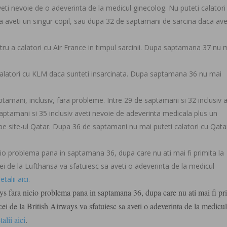
ti nevoie de o adeverinta de la medicul ginecolog. Nu puteti calatori
 aveti un singur copil, sau dupa 32 de saptamani de sarcina daca ave
tru a calatori cu Air France in timpul sarcinii. Dupa saptamana 37 nu 
 calatori cu KLM daca sunteti insarcinata. Dupa saptamana 36 nu mai
ptamani, inclusiv, fara probleme. Intre 29 de saptamani si 32 inclusiv a
aptamani si 35 inclusiv aveti nevoie de adeverinta medicala plus un
e site-ul Qatar. Dupa 36 de saptamani nu mai puteti calatori cu Qata
cio problema pana in saptamana 36, dupa care nu ati mai fi primita la
i de la Lufthansa va sfatuiesc sa aveti o adeverinta de la medicul
etalii aici.
ys fara nicio problema pana in saptamana 36, dupa care nu ati mai fi pr
ei de la British Airways va sfatuiesc sa aveti o adeverinta de la medicu
alii aici
.